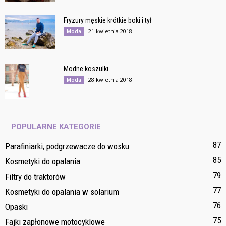
Fryzury męskie krótkie boki i tył
21 kwietnia 2018
Moda
Modne koszulki
28 kwietnia 2018
Moda
POPULARNE KATEGORIE
87
Parafiniarki, podgrzewacze do wosku
85
Kosmetyki do opalania
79
Filtry do traktorów
77
Kosmetyki do opalania w solarium
76
Opaski
75
Fajki zapłonowe motocyklowe