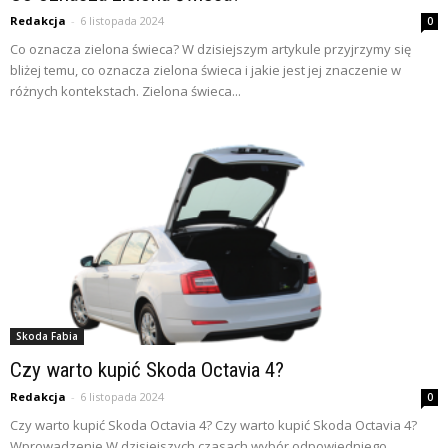
Redakcja
-
6 listopada 2024
0
Co oznacza zielona świeca? W dzisiejszym artykule przyjrzymy się
bliżej temu, co oznacza zielona świeca i jakie jest jej znaczenie w
różnych kontekstach. Zielona świeca...
Skoda Fabia
Czy warto kupić Skoda Octavia 4?
Redakcja
-
6 listopada 2024
0
Czy warto kupić Skoda Octavia 4? Czy warto kupić Skoda Octavia 4?
Wprowadzenie W dzisiejszych czasach wybór odpowiedniego