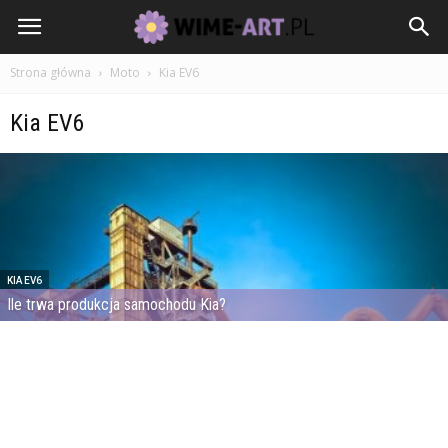
Strona główna
Moto
Kia EV6
Kia EV6
KIA EV6
Ile trwa produkcja samochodu Kia?