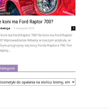
ord F150
le koni ma Ford Raptor 700?
dakcja
-
5 listopada 2024
0
e koni ma Ford Raptor 700? Ile koni ma Ford Raptor
0? Wprowadzenie Witamy w naszym artykule, w
órym przyjrzymy się mocy Forda Raptora 700. Ten
tężny...
Kategorie
tegorie