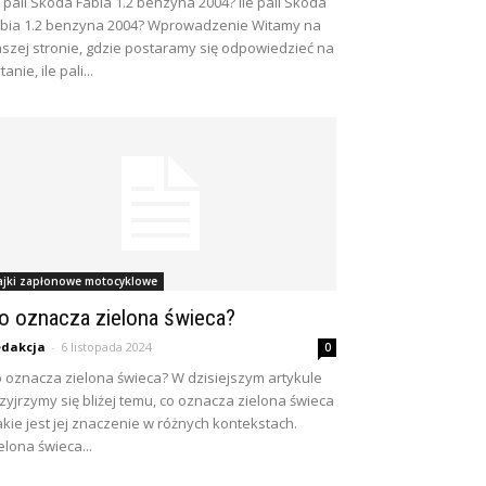
e pali Skoda Fabia 1.2 benzyna 2004? Ile pali Skoda
bia 1.2 benzyna 2004? Wprowadzenie Witamy na
szej stronie, gdzie postaramy się odpowiedzieć na
tanie, ile pali...
ajki zapłonowe motocyklowe
o oznacza zielona świeca?
dakcja
-
6 listopada 2024
0
 oznacza zielona świeca? W dzisiejszym artykule
zyjrzymy się bliżej temu, co oznacza zielona świeca
jakie jest jej znaczenie w różnych kontekstach.
elona świeca...