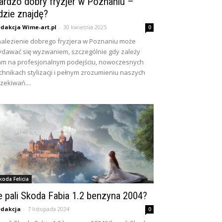
ardzo dobry fryzjer w Poznaniu –
dzie znajdę?
dakcja Wime-art.pl
-
30 kwietnia 2025
0
alezienie dobrego fryzjera w Poznaniu może
dawać się wyzwaniem, szczególnie gdy zależy
m na profesjonalnym podejściu, nowoczesnych
chnikach stylizacji i pełnym zrozumieniu naszych
zekiwań....
koda Felicia
le pali Skoda Fabia 1.2 benzyna 2004?
dakcja
-
7 listopada 2024
0