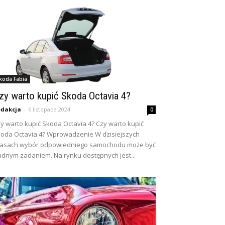
koda Fabia
zy warto kupić Skoda Octavia 4?
dakcja
-
6 listopada 2024
0
y warto kupić Skoda Octavia 4? Czy warto kupić
oda Octavia 4? Wprowadzenie W dzisiejszych
zasach wybór odpowiedniego samochodu może być
udnym zadaniem. Na rynku dostępnych jest...