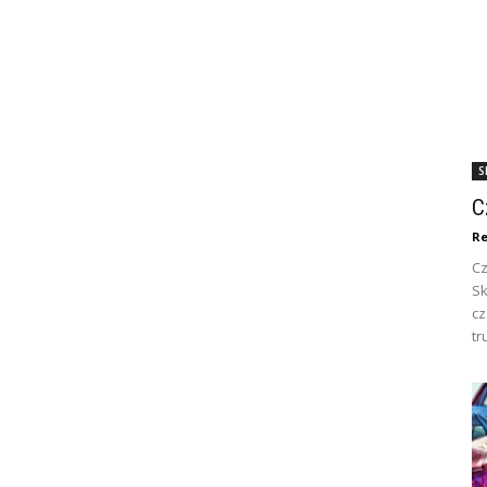
S
C
Re
Cz
Sk
c
tr