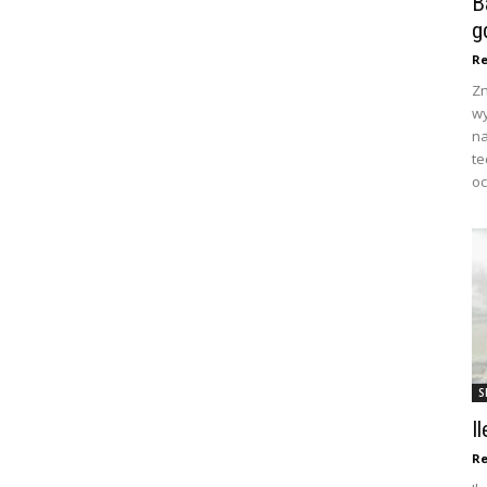
B
g
Re
Zn
wy
na
te
oc
S
I
Re