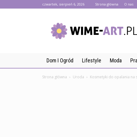
czwartek, sierpień 6, 2026
Strona główna
O nas
wime-
art.pl
Dom I Ogród
Lifestyle
Moda
Pr
Strona główna
Uroda
Kosmetyki do opalania na s