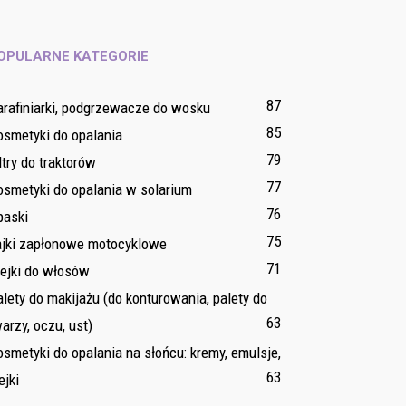
OPULARNE KATEGORIE
87
arafiniarki, podgrzewacze do wosku
85
osmetyki do opalania
79
ltry do traktorów
77
osmetyki do opalania w solarium
76
paski
75
ajki zapłonowe motocyklowe
71
lejki do włosów
lety do makijażu (do konturowania, palety do
63
arzy, oczu, ust)
smetyki do opalania na słońcu: kremy, emulsje,
63
ejki