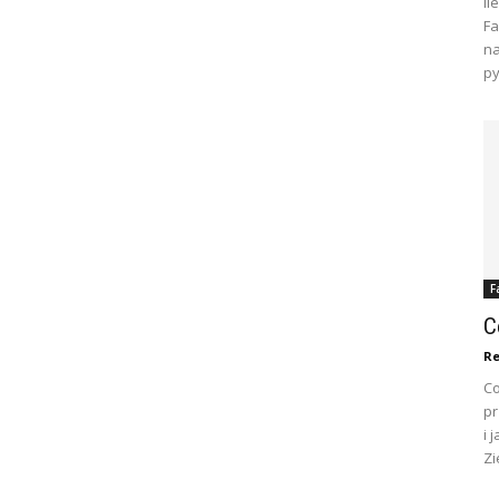
Il
Fa
na
py
F
C
Re
Co
pr
i 
Zi