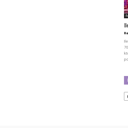
F
I
Re
Il
70
kt
po
Ka