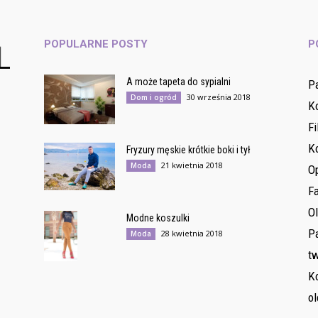
POPULARNE POSTY
P
A może tapeta do sypialni
P
30 września 2018
Dom i ogród
K
Fi
K
Fryzury męskie krótkie boki i tył
21 kwietnia 2018
Moda
O
F
O
Modne koszulki
Pa
28 kwietnia 2018
Moda
tw
Ko
ol