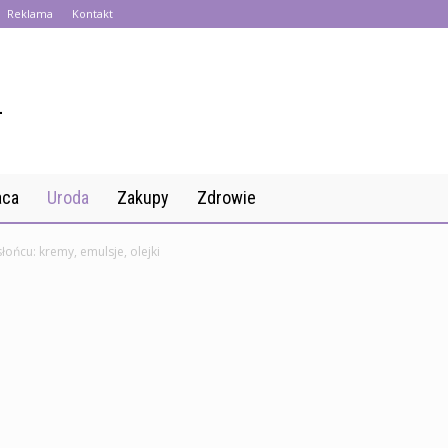
Reklama
Kontakt
aca
Uroda
Zakupy
Zdrowie
łońcu: kremy, emulsje, olejki