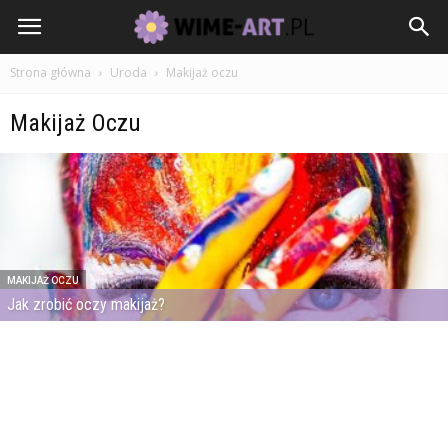
Strona główna
Uroda
Makijaż oczu
Makijaż Oczu
MAKIJAŻ OCZU
Jak zrobić oczy makijaż?