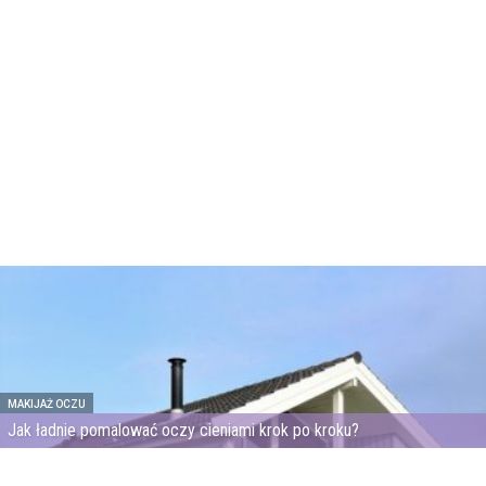
MAKIJAŻ OCZU
Jak ładnie pomalować oczy cieniami krok po kroku?