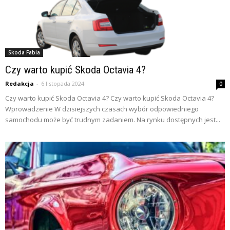
Skoda Fabia
Czy warto kupić Skoda Octavia 4?
Redakcja
-
6 listopada 2024
0
Czy warto kupić Skoda Octavia 4? Czy warto kupić Skoda Octavia 4?
Wprowadzenie W dzisiejszych czasach wybór odpowiedniego
samochodu może być trudnym zadaniem. Na rynku dostępnych jest...