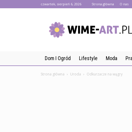
czwartek, sierpień 6, 2026
Strona główna
O nas
wime-
art.pl
Dom I Ogród
Lifestyle
Moda
Pr
Strona główna
Uroda
Odkurzacze na wągry