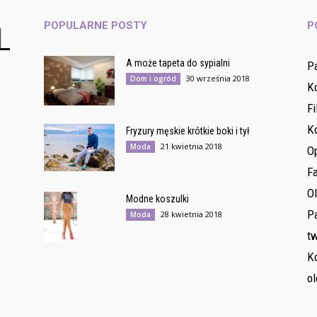
POPULARNE POSTY
P
A może tapeta do sypialni
P
30 września 2018
Dom i ogród
K
Fi
K
Fryzury męskie krótkie boki i tył
21 kwietnia 2018
Moda
O
F
O
Modne koszulki
Pa
28 kwietnia 2018
Moda
tw
Ko
ol