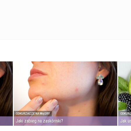
ODKURZACZE NA WĄGRY
ODKURZ
Jaki zabieg na zaskórniki?
Jak u