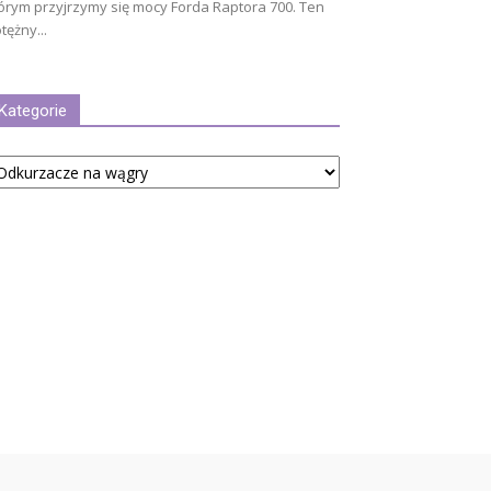
órym przyjrzymy się mocy Forda Raptora 700. Ten
tężny...
Kategorie
tegorie