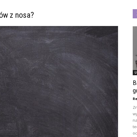
rów z nosa?
U
B
g
Re
Zn
wy
na
te
oc