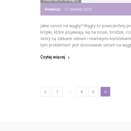
Redakcja
-
17 sierpnia 2023
Jakie serum na wągry? Wągry to powszechny pro
kropki, które pojawiają się na nosie, brodzie, c
skóry są zatkane sebum i martwymi komórkami 
tym problemem jest stosowanie serum na wągry
Czytaj więcej
...
1
4
5
6