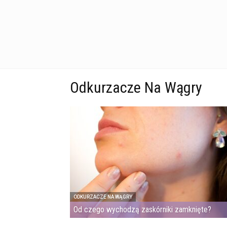
Odkurzacze Na Wągry
ODKURZACZE NA WĄGRY
Od czego wychodzą zaskórniki zamknięte?