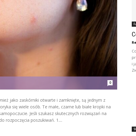
F
C
Re
Co
pr
i 
Zi
0
wnież jako zaskórniki otwarte i zamknięte, są jednym z
ryka się wiele osób. Te małe, czarne lub białe kropki na
samopoczucie. Jeśli szukasz skutecznych rozwiązań na
o rozpoczęcia poszukiwań. 1....
S