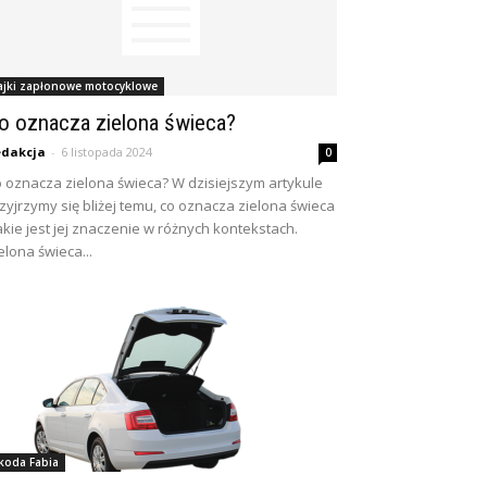
ajki zapłonowe motocyklowe
o oznacza zielona świeca?
dakcja
-
6 listopada 2024
0
 oznacza zielona świeca? W dzisiejszym artykule
zyjrzymy się bliżej temu, co oznacza zielona świeca
jakie jest jej znaczenie w różnych kontekstach.
elona świeca...
koda Fabia