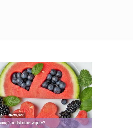
ACZE NA WĄGRY
sunąć podskórne wągry?