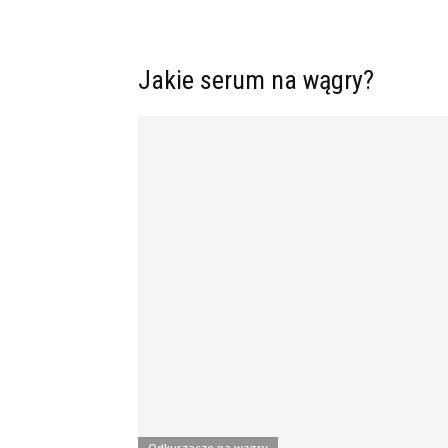
Jakie serum na wągry?
Odkurzacze na wągry