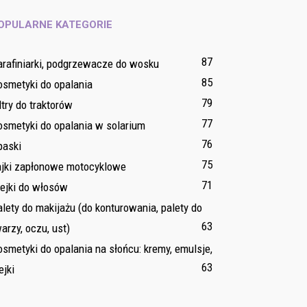
OPULARNE KATEGORIE
87
arafiniarki, podgrzewacze do wosku
85
osmetyki do opalania
79
ltry do traktorów
77
osmetyki do opalania w solarium
76
paski
75
ajki zapłonowe motocyklowe
71
lejki do włosów
lety do makijażu (do konturowania, palety do
63
arzy, oczu, ust)
smetyki do opalania na słońcu: kremy, emulsje,
63
ejki