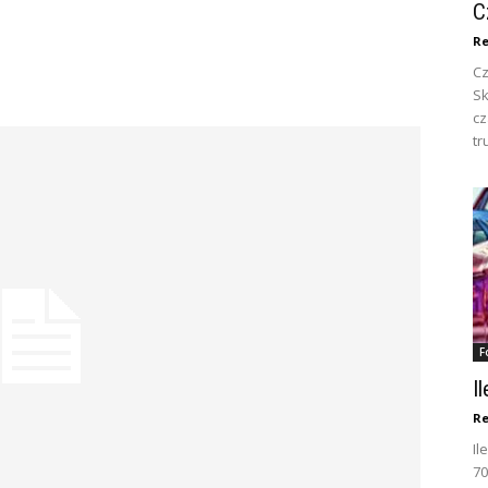
C
Re
Cz
Sk
c
tr
F
I
Re
Il
70