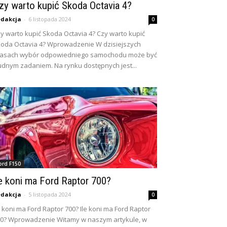
zy warto kupić Skoda Octavia 4?
dakcja
-
6 listopada 2024
0
y warto kupić Skoda Octavia 4? Czy warto kupić
oda Octavia 4? Wprowadzenie W dzisiejszych
zasach wybór odpowiedniego samochodu może być
udnym zadaniem. Na rynku dostępnych jest...
ord F150
le koni ma Ford Raptor 700?
dakcja
-
5 listopada 2024
0
e koni ma Ford Raptor 700? Ile koni ma Ford Raptor
0? Wprowadzenie Witamy w naszym artykule, w