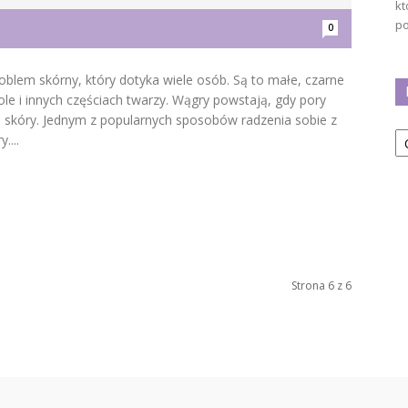
kt
po
0
blem skórny, który dotyka wiele osób. Są to małe, czarne
zole i innych częściach twarzy. Wągry powstają, gdy pory
skóry. Jednym z popularnych sposobów radzenia sobie z
Ka
....
Strona 6 z 6