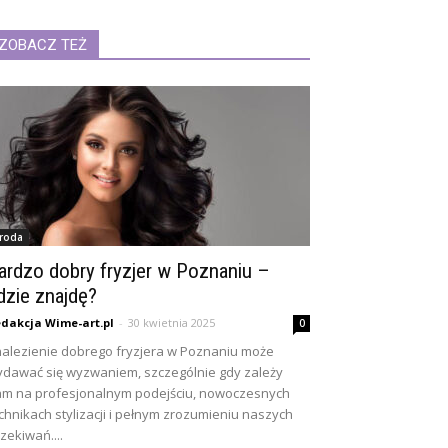
ZOBACZ TEŻ
roda
ardzo dobry fryzjer w Poznaniu –
dzie znajdę?
dakcja Wime-art.pl
-
30 kwietnia 2025
0
alezienie dobrego fryzjera w Poznaniu może
dawać się wyzwaniem, szczególnie gdy zależy
m na profesjonalnym podejściu, nowoczesnych
chnikach stylizacji i pełnym zrozumieniu naszych
zekiwań....