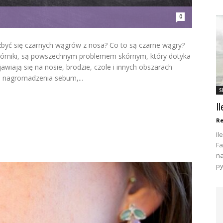
0
zbyć się czarnych wągrów z nosa? Co to są czarne wągry?
kórniki, są powszechnym problemem skórnym, który dotyka
awiają się na nosie, brodzie, czole i innych obszarach
 nagromadzenia sebum,...
S
I
Re
Il
Fa
na
py