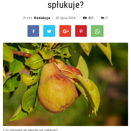
spłukuje?
Przez
Redakcja
-
20 lipca 2024
421
0
Czy odżywkę do włosów się spłukuje?