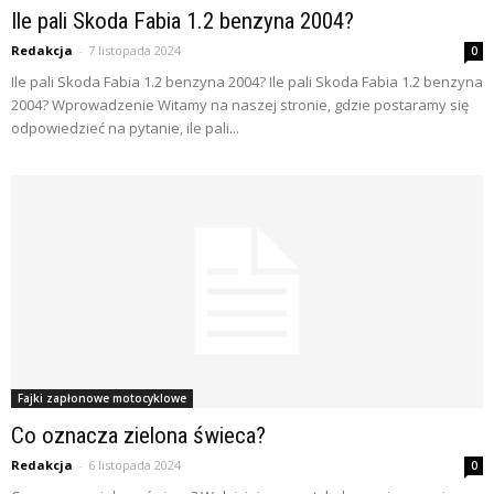
Ile pali Skoda Fabia 1.2 benzyna 2004?
Redakcja
-
7 listopada 2024
0
Ile pali Skoda Fabia 1.2 benzyna 2004? Ile pali Skoda Fabia 1.2 benzyna
2004? Wprowadzenie Witamy na naszej stronie, gdzie postaramy się
odpowiedzieć na pytanie, ile pali...
Fajki zapłonowe motocyklowe
Co oznacza zielona świeca?
Redakcja
-
6 listopada 2024
0