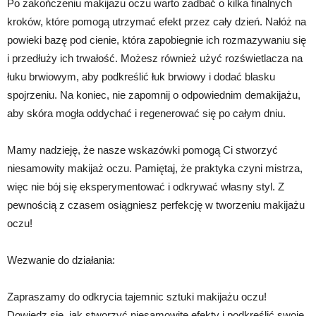
Po zakończeniu makijażu oczu warto zadbać o kilka finalnych
kroków, które pomogą utrzymać efekt przez cały dzień. Nałóż na
powieki bazę pod cienie, która zapobiegnie ich rozmazywaniu się
i przedłuży ich trwałość. Możesz również użyć rozświetlacza na
łuku brwiowym, aby podkreślić łuk brwiowy i dodać blasku
spojrzeniu. Na koniec, nie zapomnij o odpowiednim demakijażu,
aby skóra mogła oddychać i regenerować się po całym dniu.
Mamy nadzieję, że nasze wskazówki pomogą Ci stworzyć
niesamowity makijaż oczu. Pamiętaj, że praktyka czyni mistrza,
więc nie bój się eksperymentować i odkrywać własny styl. Z
pewnością z czasem osiągniesz perfekcję w tworzeniu makijażu
oczu!
Wezwanie do działania:
Zapraszamy do odkrycia tajemnic sztuki makijażu oczu!
Dowiedz się, jak stworzyć niesamowite efekty i podkreślić swoje