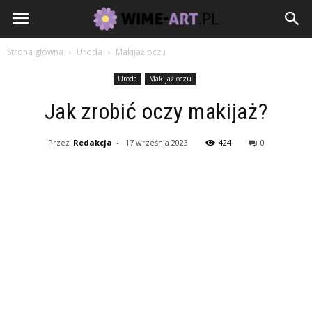
Strona główna
Uroda
Makijaż oczu
Uroda
Makijaż oczu
Jak zrobić oczy makijaż?
Przez
Redakcja
-
17 września 2023
424
0