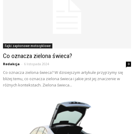
Fajki zapłonowe motocyklowe
Co oznacza zielona świeca?
Redakcja
-
6 listopada 2024
0
Co oznacza zielona świeca? W dzisiejszym artykule przyjrzymy się
bliżej temu, co oznacza zielona świeca i jakie jest jej znaczenie w
różnych kontekstach. Zielona świeca...