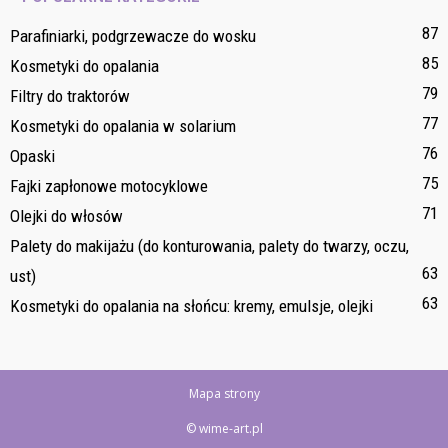
87
Parafiniarki, podgrzewacze do wosku
85
Kosmetyki do opalania
79
Filtry do traktorów
77
Kosmetyki do opalania w solarium
76
Opaski
75
Fajki zapłonowe motocyklowe
71
Olejki do włosów
Palety do makijażu (do konturowania, palety do twarzy, oczu,
63
ust)
63
Kosmetyki do opalania na słońcu: kremy, emulsje, olejki
Mapa strony
© wime-art.pl