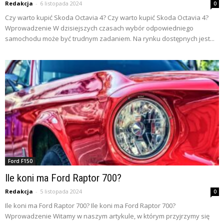
Redakcja
-
6 listopada 2024
0
Czy warto kupić Skoda Octavia 4? Czy warto kupić Skoda Octavia 4?
Wprowadzenie W dzisiejszych czasach wybór odpowiedniego
samochodu może być trudnym zadaniem. Na rynku dostępnych jest...
Ford F150
Ile koni ma Ford Raptor 700?
Redakcja
-
5 listopada 2024
0
Ile koni ma Ford Raptor 700? Ile koni ma Ford Raptor 700?
Wprowadzenie Witamy w naszym artykule, w którym przyjrzymy się