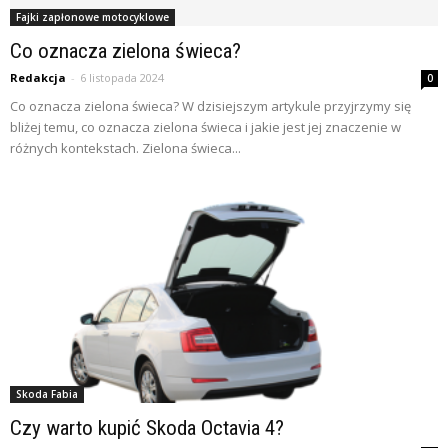
Fajki zapłonowe motocyklowe
Co oznacza zielona świeca?
Redakcja
-
6 listopada 2024
0
Co oznacza zielona świeca? W dzisiejszym artykule przyjrzymy się
bliżej temu, co oznacza zielona świeca i jakie jest jej znaczenie w
różnych kontekstach. Zielona świeca...
Skoda Fabia
Czy warto kupić Skoda Octavia 4?