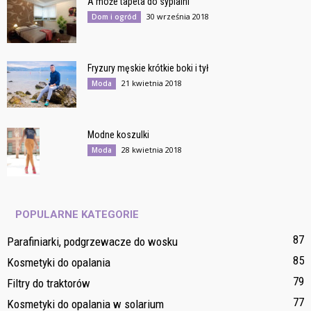
A może tapeta do sypialni
30 września 2018
Dom i ogród
Fryzury męskie krótkie boki i tył
21 kwietnia 2018
Moda
Modne koszulki
28 kwietnia 2018
Moda
POPULARNE KATEGORIE
87
Parafiniarki, podgrzewacze do wosku
85
Kosmetyki do opalania
79
Filtry do traktorów
77
Kosmetyki do opalania w solarium