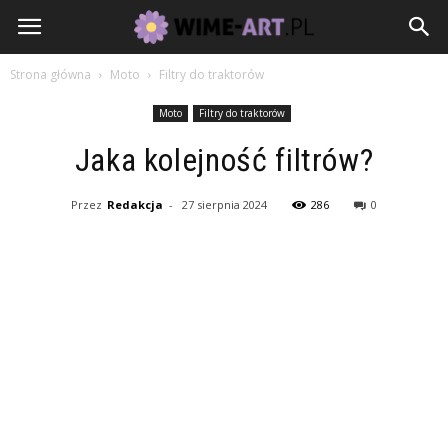
Strona główna
Moto
Filtry do traktorów
Moto
Filtry do traktorów
Jaka kolejność filtrów?
Przez
Redakcja
-
27 sierpnia 2024
286
0