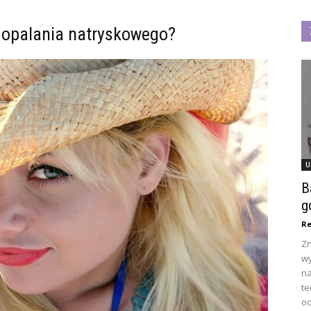
t opalania natryskowego?
U
B
g
Re
Zn
wy
na
te
oc