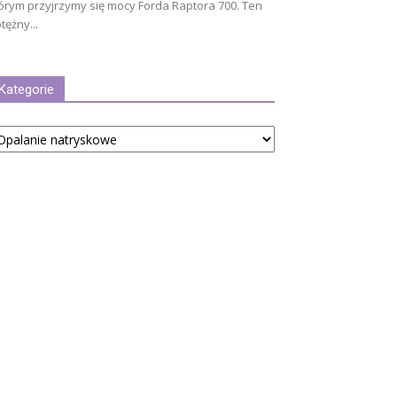
órym przyjrzymy się mocy Forda Raptora 700. Ten
tężny...
Kategorie
tegorie