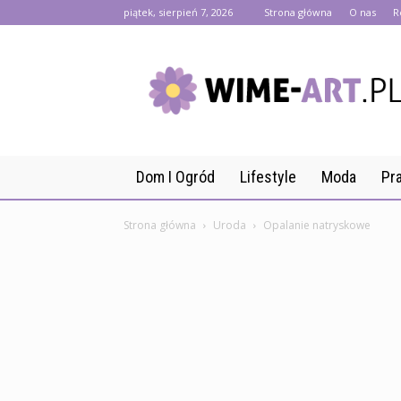
piątek, sierpień 7, 2026
Strona główna
O nas
R
wime-
art.pl
Dom I Ogród
Lifestyle
Moda
Pr
Strona główna
Uroda
Opalanie natryskowe