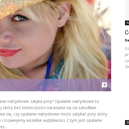
F
C
Re
Co
pr
i 
Zi
0
anie natryskowe zatyka pory? Opalanie natryskowe to
 skóry bez konieczności narażania się na szkodliwe
ia się, czy opalanie natryskowe może zatykać pory skóry.
 i rozwiejemy wszelkie wątpliwości. Czym jest opalanie
S
ż...