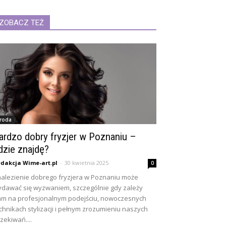
ZOBACZ TEŻ
roda
ardzo dobry fryzjer w Poznaniu –
dzie znajdę?
dakcja Wime-art.pl
-
30 kwietnia 2025
0
alezienie dobrego fryzjera w Poznaniu może
dawać się wyzwaniem, szczególnie gdy zależy
m na profesjonalnym podejściu, nowoczesnych
chnikach stylizacji i pełnym zrozumieniu naszych
zekiwań....