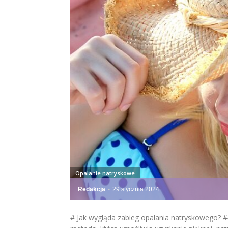
Opalanie natryskowe
Redakcja
-
29 stycznia 2024
# Jak wygląda zabieg opalania natryskowego? 