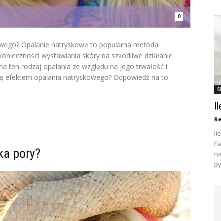
0
kowego? Opalanie natryskowe to popularna metoda
 konieczności wystawiania skóry na szkodliwe działanie
na ten rodzaj opalania ze względu na jego trwałość i
się efektem opalania natryskowego? Odpowiedź na to
S
I
Re
Il
Fa
ka pory?
na
py