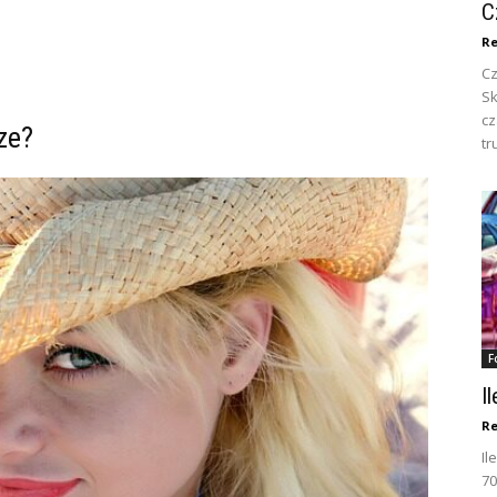
C
Re
Cz
Sk
c
ze?
tr
F
I
Re
Il
70