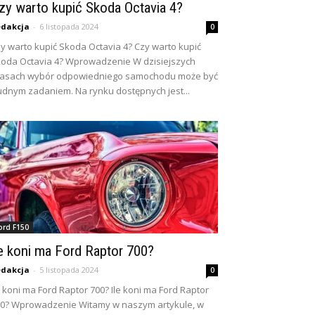
zy warto kupić Skoda Octavia 4?
dakcja
-
6 listopada 2024
0
y warto kupić Skoda Octavia 4? Czy warto kupić
oda Octavia 4? Wprowadzenie W dzisiejszych
zasach wybór odpowiedniego samochodu może być
udnym zadaniem. Na rynku dostępnych jest...
ord F150
le koni ma Ford Raptor 700?
dakcja
-
5 listopada 2024
0
e koni ma Ford Raptor 700? Ile koni ma Ford Raptor
0? Wprowadzenie Witamy w naszym artykule, w