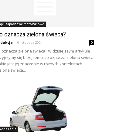
ajki zapłonowe motocyklowe
o oznacza zielona świeca?
dakcja
-
6 listopada 2024
0
 oznacza zielona świeca? W dzisiejszym artykule
zyjrzymy się bliżej temu, co oznacza zielona świeca
jakie jest jej znaczenie w różnych kontekstach.
elona świeca...
koda Fabia