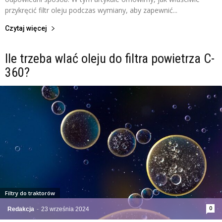
przykręcić filtr oleju podczas wymiany, aby zapewnić...
Czytaj więcej
Ile trzeba wlać oleju do filtra powietrza C-
360?
Filtry do traktorów
0
Redakcja
-
23 września 2024