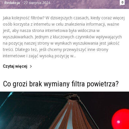
0
Redakcja
-
27 sierpnia 2024
Jaka kolejność filtrów? W dzisiejszych czasach, kiedy coraz więcej
osób korzysta z internetu w celu znalezienia informacji, ważne
jest, aby nasza strona internetowa była widoczna w
wyszukiwarkach. Jednym z kluczowych czynników wpływających
na pozycję naszej strony w wynikach wyszukiwania jest jakość
treści. Dlatego też, jeśli chcemy przewyższyć inne strony
internetowe i zająć wysoką pozycję w...
Czytaj więcej
Co grozi brak wymiany filtra powietrza?