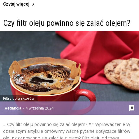
Czytaj więcej
Czy filtr oleju powinno się zalać olejem?
Filtry do traktorów
0
Redakcja
-
4 września 2024
# Czy filtr oleju powinno się zalać olejem? ## Wprowadzenie W
dzisiejszym artykule omówimy ważne pytanie dotyczące filtrów
oleju: czy powinno się zalać je olejem? Filtr oleju odgrywa