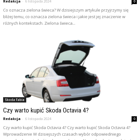
Redakcja
-
6 listopada 2024
0
Co oznacza zielona świeca? W dzisiejszym artykule przyjrzymy się
bliżej temu, co oznacza zielona świeca i jakie jest jej znaczenie w
różnych kontekstach. Zielona świeca...
Skoda Fabia
Czy warto kupić Skoda Octavia 4?
Redakcja
-
6 listopada 2024
0
Czy warto kupić Skoda Octavia 4? Czy warto kupić Skoda Octavia 4?
Wprowadzenie W dzisiejszych czasach wybór odpowiedniego