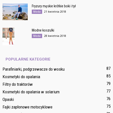
Fryzury męskie krótkie boki i tył
21 kwietnia 2018
Moda
Modne koszulki
28 kwietnia 2018
Moda
POPULARNE KATEGORIE
87
Parafiniarki, podgrzewacze do wosku
85
Kosmetyki do opalania
79
Filtry do traktorów
77
Kosmetyki do opalania w solarium
76
Opaski
75
Fajki zapłonowe motocyklowe