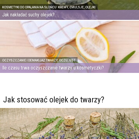
KOSMETYKI DO OPALANIA NA SŁOŃCU: KREMY, EMULSJE, OLEJKI
Jak nakładać suchy olejek?
OCZYSZCZANIE I DEMAKIJAŻ TWARZY, OCZU, UST
Ile czasu trwa oczyszczanie twarzy u kosmetyczki?
Jak stosować olejek do twarzy?