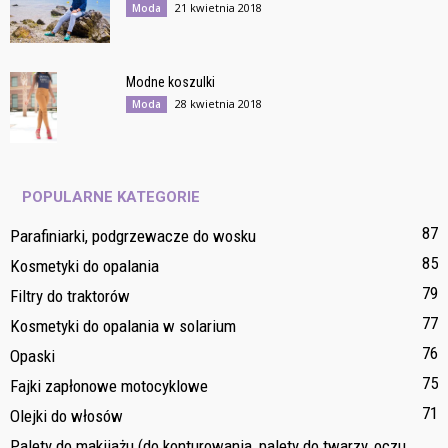
21 kwietnia 2018
Moda
Modne koszulki
28 kwietnia 2018
Moda
POPULARNE KATEGORIE
87
Parafiniarki, podgrzewacze do wosku
85
Kosmetyki do opalania
79
Filtry do traktorów
77
Kosmetyki do opalania w solarium
76
Opaski
75
Fajki zapłonowe motocyklowe
71
Olejki do włosów
Palety do makijażu (do konturowania, palety do twarzy, oczu,