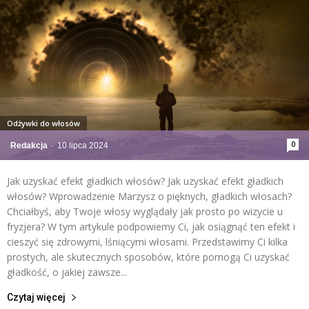
Odżywki do włosów
0
Redakcja
-
10 lipca 2024
Jak uzyskać efekt gładkich włosów? Jak uzyskać efekt gładkich
włosów? Wprowadzenie Marzysz o pięknych, gładkich włosach?
Chciałbyś, aby Twoje włosy wyglądały jak prosto po wizycie u
fryzjera? W tym artykule podpowiemy Ci, jak osiągnąć ten efekt i
cieszyć się zdrowymi, lśniącymi włosami. Przedstawimy Ci kilka
prostych, ale skutecznych sposobów, które pomogą Ci uzyskać
gładkość, o jakiej zawsze...
Czytaj więcej