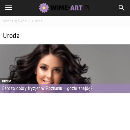
Strona główna
Uroda
Uroda
URODA
Bardzo dobry fryzjer w Poznaniu – gdzie znajdę?