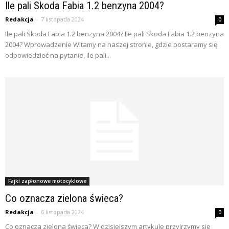
Ile pali Skoda Fabia 1.2 benzyna 2004?
Redakcja
-
7 listopada 2024
0
Ile pali Skoda Fabia 1.2 benzyna 2004? Ile pali Skoda Fabia 1.2 benzyna
2004? Wprowadzenie Witamy na naszej stronie, gdzie postaramy się
odpowiedzieć na pytanie, ile pali...
Fajki zapłonowe motocyklowe
Co oznacza zielona świeca?
Redakcja
-
6 listopada 2024
0
Co oznacza zielona świeca? W dzisiejszym artykule przyjrzymy się