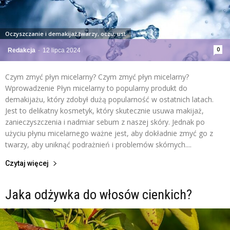
Oczyszczanie i demakijaż twarzy, oczu, ust
0
Redakcja
-
12 lipca 2024
Czym zmyć płyn micelarny? Czym zmyć płyn micelarny?
Wprowadzenie Płyn micelarny to popularny produkt do
demakijażu, który zdobył dużą popularność w ostatnich latach.
Jest to delikatny kosmetyk, który skutecznie usuwa makijaż,
zanieczyszczenia i nadmiar sebum z naszej skóry. Jednak po
użyciu płynu micelarnego ważne jest, aby dokładnie zmyć go z
twarzy, aby uniknąć podrażnień i problemów skórnych....
Czytaj więcej
Jaka odżywka do włosów cienkich?