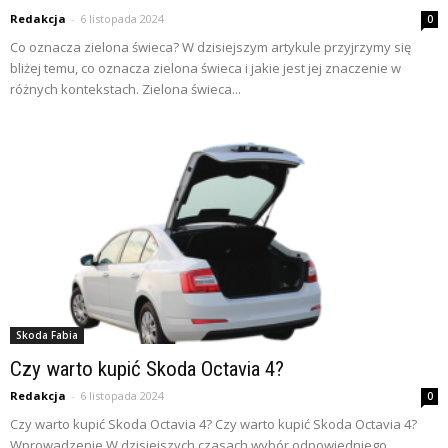
Redakcja
-
6 listopada 2024
0
Co oznacza zielona świeca? W dzisiejszym artykule przyjrzymy się
bliżej temu, co oznacza zielona świeca i jakie jest jej znaczenie w
różnych kontekstach. Zielona świeca...
Skoda Fabia
Czy warto kupić Skoda Octavia 4?
Redakcja
-
6 listopada 2024
0
Czy warto kupić Skoda Octavia 4? Czy warto kupić Skoda Octavia 4?
Wprowadzenie W dzisiejszych czasach wybór odpowiedniego