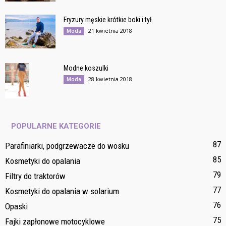
Fryzury męskie krótkie boki i tył
21 kwietnia 2018
Moda
Modne koszulki
28 kwietnia 2018
Moda
POPULARNE KATEGORIE
87
Parafiniarki, podgrzewacze do wosku
85
Kosmetyki do opalania
79
Filtry do traktorów
77
Kosmetyki do opalania w solarium
76
Opaski
75
Fajki zapłonowe motocyklowe