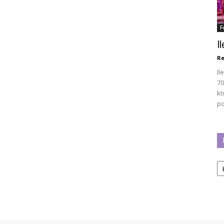
F
I
Re
Il
70
kt
po
Ka