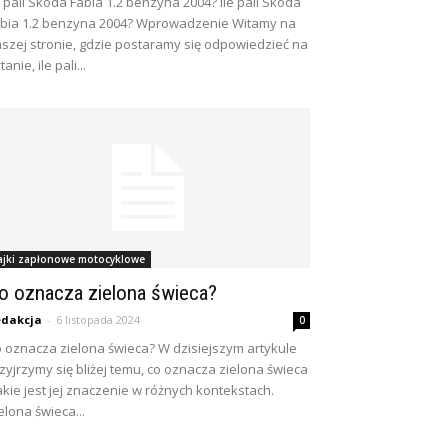
e pali Skoda Fabia 1.2 benzyna 2004? Ile pali Skoda
bia 1.2 benzyna 2004? Wprowadzenie Witamy na
szej stronie, gdzie postaramy się odpowiedzieć na
tanie, ile pali...
ajki zapłonowe motocyklowe
o oznacza zielona świeca?
dakcja
-
6 listopada 2024
0
 oznacza zielona świeca? W dzisiejszym artykule
zyjrzymy się bliżej temu, co oznacza zielona świeca
jakie jest jej znaczenie w różnych kontekstach.
elona świeca...