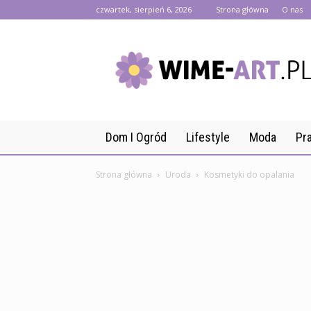
czwartek, sierpień 6, 2026
Strona główna
O nas
wime-
art.pl
Dom I Ogród
Lifestyle
Moda
Pr
Strona główna
Uroda
Kosmetyki do opalania