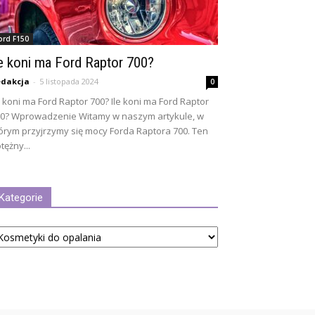
ord F150
le koni ma Ford Raptor 700?
dakcja
-
5 listopada 2024
0
e koni ma Ford Raptor 700? Ile koni ma Ford Raptor
0? Wprowadzenie Witamy w naszym artykule, w
órym przyjrzymy się mocy Forda Raptora 700. Ten
tężny...
Kategorie
tegorie