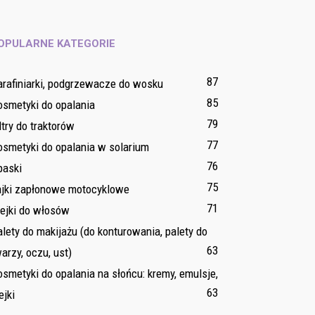
OPULARNE KATEGORIE
87
arafiniarki, podgrzewacze do wosku
85
osmetyki do opalania
79
ltry do traktorów
77
osmetyki do opalania w solarium
76
paski
75
ajki zapłonowe motocyklowe
71
lejki do włosów
lety do makijażu (do konturowania, palety do
63
arzy, oczu, ust)
smetyki do opalania na słońcu: kremy, emulsje,
63
ejki