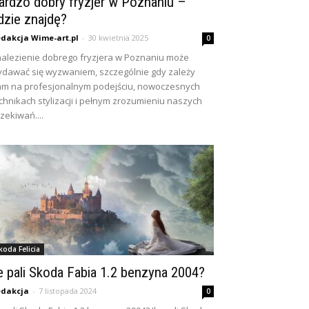
ardzo dobry fryzjer w Poznaniu –
dzie znajdę?
dakcja Wime-art.pl
-
30 kwietnia 2025
0
alezienie dobrego fryzjera w Poznaniu może
dawać się wyzwaniem, szczególnie gdy zależy
m na profesjonalnym podejściu, nowoczesnych
chnikach stylizacji i pełnym zrozumieniu naszych
zekiwań....
koda Felicia
le pali Skoda Fabia 1.2 benzyna 2004?
dakcja
-
7 listopada 2024
0