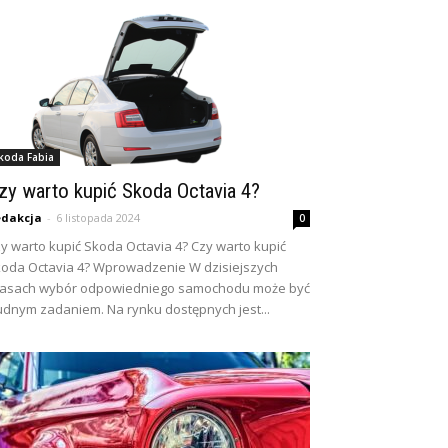
koda Fabia
zy warto kupić Skoda Octavia 4?
dakcja
-
6 listopada 2024
0
y warto kupić Skoda Octavia 4? Czy warto kupić
oda Octavia 4? Wprowadzenie W dzisiejszych
zasach wybór odpowiedniego samochodu może być
udnym zadaniem. Na rynku dostępnych jest...