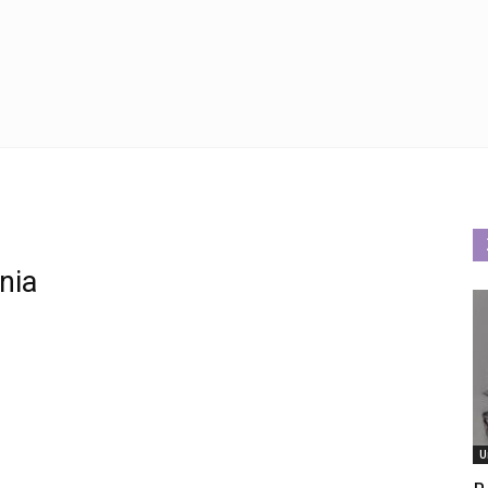
nia
U