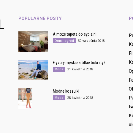
POPULARNE POSTY
P
A może tapeta do sypialni
P
30 września 2018
Dom i ogród
K
Fi
K
Fryzury męskie krótkie boki i tył
21 kwietnia 2018
Moda
O
F
O
Modne koszulki
Pa
28 kwietnia 2018
Moda
tw
Ko
ol