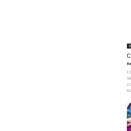
S
C
Re
Cz
Sk
c
tr