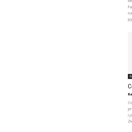
Il
Fa
na
py
F
C
Re
Co
pr
i 
Zi