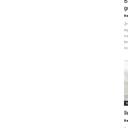
B
g
Re
Zn
wy
na
te
oc
S
I
Re