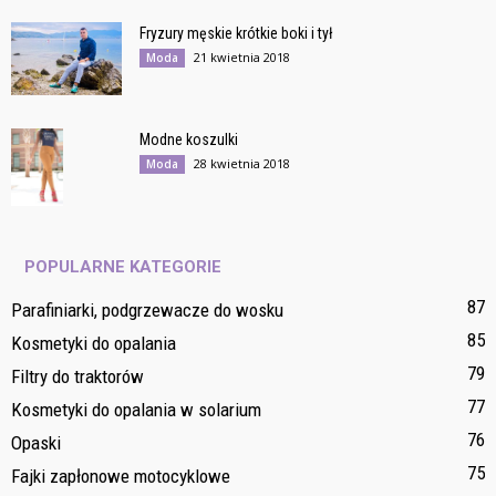
Fryzury męskie krótkie boki i tył
21 kwietnia 2018
Moda
Modne koszulki
28 kwietnia 2018
Moda
POPULARNE KATEGORIE
87
Parafiniarki, podgrzewacze do wosku
85
Kosmetyki do opalania
79
Filtry do traktorów
77
Kosmetyki do opalania w solarium
76
Opaski
75
Fajki zapłonowe motocyklowe