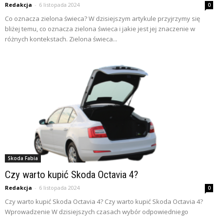
Redakcja
-
6 listopada 2024
0
Co oznacza zielona świeca? W dzisiejszym artykule przyjrzymy się
bliżej temu, co oznacza zielona świeca i jakie jest jej znaczenie w
różnych kontekstach. Zielona świeca...
Skoda Fabia
Czy warto kupić Skoda Octavia 4?
Redakcja
-
6 listopada 2024
0
Czy warto kupić Skoda Octavia 4? Czy warto kupić Skoda Octavia 4?
Wprowadzenie W dzisiejszych czasach wybór odpowiedniego