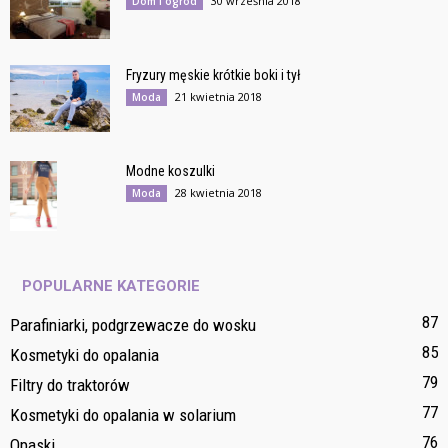
30 września 2018
Dom i ogród
Fryzury męskie krótkie boki i tył
21 kwietnia 2018
Moda
Modne koszulki
28 kwietnia 2018
Moda
POPULARNE KATEGORIE
87
Parafiniarki, podgrzewacze do wosku
85
Kosmetyki do opalania
79
Filtry do traktorów
77
Kosmetyki do opalania w solarium
76
Opaski