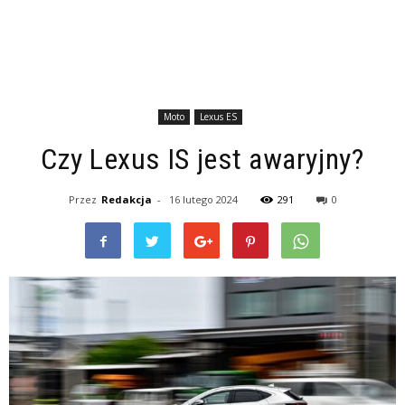
Moto
Lexus ES
Czy Lexus IS jest awaryjny?
Przez
Redakcja
-
16 lutego 2024
291
0