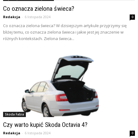
Co oznacza zielona świeca?
Redakcja
-
6 listopada 2024
0
Co oznacza zielona świeca? W dzisiejszym artykule przyjrzymy się
bliżej temu, co oznacza zielona świeca i jakie jest jej znaczenie w
różnych kontekstach. Zielona świeca...
Skoda Fabia
Czy warto kupić Skoda Octavia 4?
Redakcja
-
6 listopada 2024
0