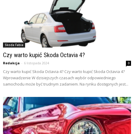
Skoda Fabia
Czy warto kupić Skoda Octavia 4?
Redakcja
-
6 listopada 2024
0
Czy warto kupić Skoda Octavia 4? Czy warto kupić Skoda Octavia 4?
Wprowadzenie W dzisiejszych czasach wybór odpowiedniego
samochodu może być trudnym zadaniem. Na rynku dostępnych jest...