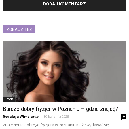
ZOBACZ TEŻ
Uroda
Bardzo dobry fryzjer w Poznaniu – gdzie znajdę?
Redakcja Wime-art.pl
-
30 kwietnia 2025
0
Znalezienie dobrego fryzjera w Poznaniu może wydawać się