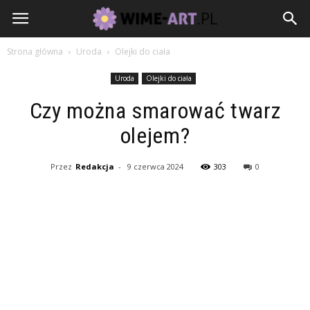
Strona główna
Uroda
Olejki do ciała
Uroda
Olejki do ciała
Czy można smarować twarz
olejem?
Przez
Redakcja
-
9 czerwca 2024
303
0