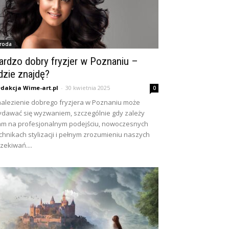
roda
ardzo dobry fryzjer w Poznaniu –
dzie znajdę?
dakcja Wime-art.pl
-
30 kwietnia 2025
0
alezienie dobrego fryzjera w Poznaniu może
dawać się wyzwaniem, szczególnie gdy zależy
m na profesjonalnym podejściu, nowoczesnych
chnikach stylizacji i pełnym zrozumieniu naszych
zekiwań....