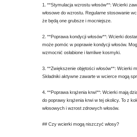
1. **Stymulacja wzrostu włosów**: Wcierki zawi
włosowe do wzrostu. Regularne stosowanie wci
że będą one grubsze i mocniejsze.
2. **Poprawa kondycji włosów**: Wcierki dosta
może pomóc w poprawie kondycji włosów. Mogą
wzmocnić osłabione i łamliwe kosmyki.
3. **Zwiększenie objętości włosów**: Wcierki
Składniki aktywne zawarte w wcierce mogą spra
4. **Poprawa krążenia krwi**: Wcierki mają dz
do poprawy krążenia krwi w tej okolicy. To z k
włosowych i wzrost zdrowych włosów.
## Czy wcierki mogą niszczyć włosy?