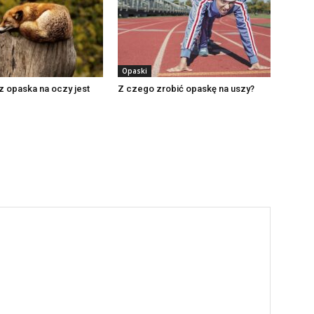
Opaski
z opaska na oczy jest
Z czego zrobić opaskę na uszy?