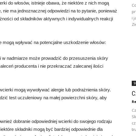
rki do włosów, istnieje obawa, że niektóre z nich mogą
Co
 nie ma jednoznacznej odpowiedzi na to pytanie, ponieważ
pr
i 
ności od składników aktywnych i indywidualnych reakcji
Zi
óre mogą wpływać na potencjalne uszkodzenie włosów:
ki w nadmiarze może prowadzić do przesuszenia skóry
aleceń producenta i nie przekraczać zalecanej ilości
S
ki wcierki mogą wywoływać alergie lub podrażnienia skóry.
C
zić test uczuleniowy na małej powierzchni skóry, aby
Re
Cz
Sk
również dobranie odpowiedniej wcierki do swojego rodzaju
c
iektóre składniki mogą być bardziej odpowiednie dla
tr