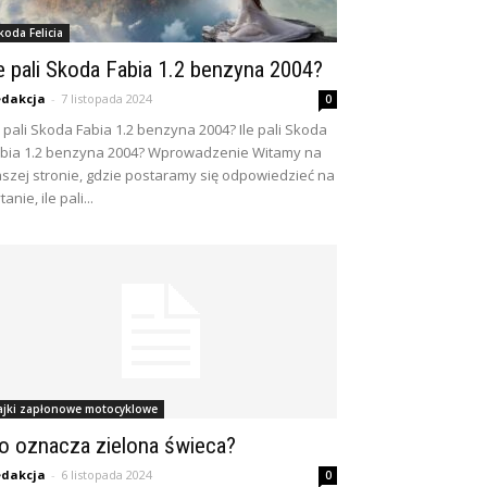
koda Felicia
le pali Skoda Fabia 1.2 benzyna 2004?
dakcja
-
7 listopada 2024
0
e pali Skoda Fabia 1.2 benzyna 2004? Ile pali Skoda
bia 1.2 benzyna 2004? Wprowadzenie Witamy na
szej stronie, gdzie postaramy się odpowiedzieć na
tanie, ile pali...
ajki zapłonowe motocyklowe
o oznacza zielona świeca?
dakcja
-
6 listopada 2024
0