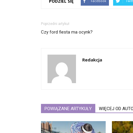
PODZIEL SIĘ
Facebook
Twit
Poprzedni artykuł
Czy ford fiesta ma ocynk?
Redakcja
POWIĄZANE ARTYKUŁY
WIĘCEJ OD AUT