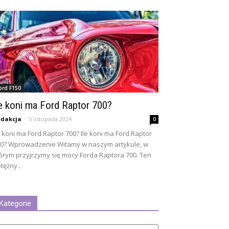
ord F150
le koni ma Ford Raptor 700?
dakcja
-
5 listopada 2024
0
e koni ma Ford Raptor 700? Ile koni ma Ford Raptor
0? Wprowadzenie Witamy w naszym artykule, w
órym przyjrzymy się mocy Forda Raptora 700. Ten
tężny...
Kategorie
tegorie