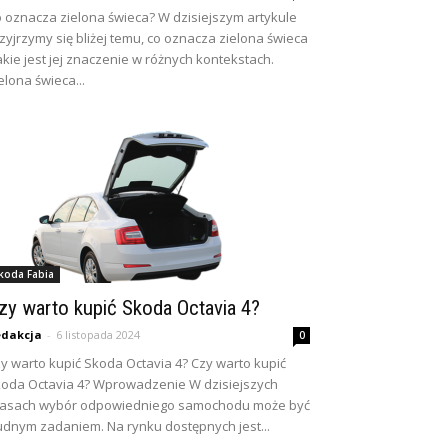
 oznacza zielona świeca? W dzisiejszym artykule
zyjrzymy się bliżej temu, co oznacza zielona świeca
jakie jest jej znaczenie w różnych kontekstach.
elona świeca...
koda Fabia
zy warto kupić Skoda Octavia 4?
dakcja
-
6 listopada 2024
0
y warto kupić Skoda Octavia 4? Czy warto kupić
oda Octavia 4? Wprowadzenie W dzisiejszych
zasach wybór odpowiedniego samochodu może być
udnym zadaniem. Na rynku dostępnych jest...