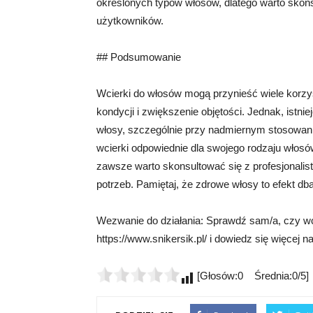
określonych typów włosów, dlatego warto skonsu
użytkowników.
## Podsumowanie
Wcierki do włosów mogą przynieść wiele korzyś
kondycji i zwiększenie objętości. Jednak, istn
włosy, szczególnie przy nadmiernym stosowaniu
wcierki odpowiednie dla swojego rodzaju włosó
zawsze warto skonsultować się z profesjonalis
potrzeb. Pamiętaj, że zdrowe włosy to efekt db
Wezwanie do działania: Sprawdź sam/a, czy wci
https://www.snikersik.pl/ i dowiedz się więcej n
[Głosów:0 Średnia:0/5]