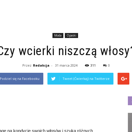
Moda
Opaski
Czy wcierki niszczą włosy
Przez
Redakcja
-
31 marca 2024
311
0
Podziel się na Facebooku
Tweet (Ćwierkaj) na Twitterze
agę na kondycję swoich włosów i szuka różnych