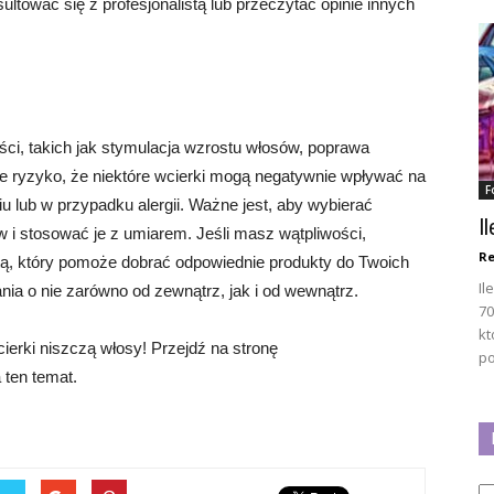
ltować się z profesjonalistą lub przeczytać opinie innych
ci, takich jak stymulacja wzrostu włosów, poprawa
ieje ryzyko, że niektóre wcierki mogą negatywnie wpływać na
F
 lub w przypadku alergii. Ważne jest, aby wybierać
I
w i stosować je z umiarem. Jeśli masz wątpliwości,
Re
tą, który pomoże dobrać odpowiednie produkty do Twoich
Il
ania o nie zarówno od zewnątrz, jak i od wewnątrz.
70
kt
erki niszczą włosy! Przejdź na stronę
po
a ten temat.
Ka