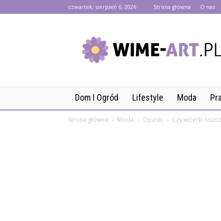
czwartek, sierpień 6, 2026
Strona główna
O nas
wime-
art.pl
Dom I Ogród
Lifestyle
Moda
Pr
Strona główna
Moda
Opaski
Czy wcierki niszc