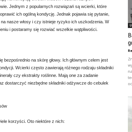
wie. Jednym z popularnych rozwiązań są wcierki, które
prawić ich ogólną kondycję. Jednak pojawia się pytanie,
a nasze włosy i czy istnieje ryzyko ich uszkodzenia. W
U
ieniu i postaramy się rozwiać wszelkie wątpliwości.
B
g
Re
Zn
 się bezpośrednio na skórę głowy. Ich głównym celem jest
wy
ndycji. Wcierki często zawierają różnego rodzaju składniki
na
minerały czy ekstrakty roślinne. Mają one za zadanie
te
oraz dostarczyć niezbędne składniki odżywcze do cebulek
oc
osów
le korzyści. Oto niektóre z nich: