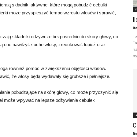
erają składniki aktywne, które mogą pobudzić cebulki
S
erki może przyspieszyć tempo wzrostu włosów i sprawić,
I
Re
Il
rczają składniki odżywcze bezpośrednio do skóry głowy, co
Fa
 one nawilżyć suche włosy, zredukować łupież oraz
na
py
 mogą również pomóc w zwiększeniu objętości włosów.
wić, że włosy będą wydawały się grubsze i pełniejsze.
iałanie pobudzające na skórę głowy, co może przyczynić się
olei może wpływać na lepsze odżywienie cebulek
F
C
Re