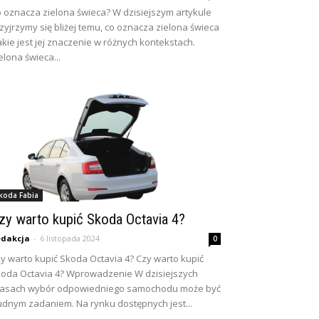
 oznacza zielona świeca? W dzisiejszym artykule
zyjrzymy się bliżej temu, co oznacza zielona świeca
jakie jest jej znaczenie w różnych kontekstach.
elona świeca...
koda Fabia
zy warto kupić Skoda Octavia 4?
dakcja
-
6 listopada 2024
0
y warto kupić Skoda Octavia 4? Czy warto kupić
oda Octavia 4? Wprowadzenie W dzisiejszych
zasach wybór odpowiedniego samochodu może być
udnym zadaniem. Na rynku dostępnych jest...