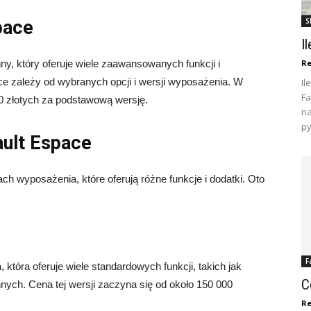
S
pace
I
Re
y, który oferuje wiele zaawansowanych funkcji i
 zależy od wybranych opcji i wersji wyposażenia. W
Il
Fa
0 złotych za podstawową wersję.
na
py
ult Espace
h wyposażenia, które oferują różne funkcje i dodatki. Oto
F
która oferuje wiele standardowych funkcji, takich jak
C
nnych. Cena tej wersji zaczyna się od około 150 000
Re