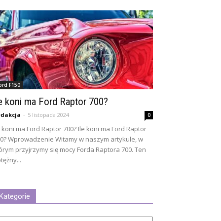
ord F150
le koni ma Ford Raptor 700?
dakcja
-
5 listopada 2024
0
e koni ma Ford Raptor 700? Ile koni ma Ford Raptor
0? Wprowadzenie Witamy w naszym artykule, w
órym przyjrzymy się mocy Forda Raptora 700. Ten
tężny...
Kategorie
tegorie