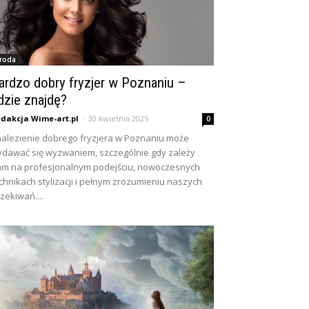
roda
ardzo dobry fryzjer w Poznaniu –
dzie znajdę?
dakcja Wime-art.pl
-
30 kwietnia 2025
0
alezienie dobrego fryzjera w Poznaniu może
dawać się wyzwaniem, szczególnie gdy zależy
m na profesjonalnym podejściu, nowoczesnych
chnikach stylizacji i pełnym zrozumieniu naszych
zekiwań....