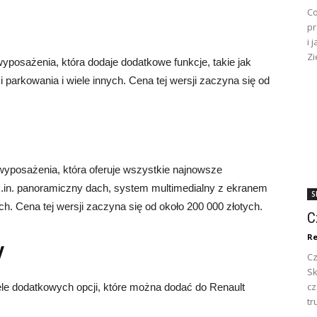
Co
pr
i 
Zi
posażenia, która dodaje dodatkowe funkcje, takie jak
 parkowania i wiele innych. Cena tej wersji zaczyna się od
 wyposażenia, która oferuje wszystkie najnowsze
y m.in. panoramiczny dach, system multimedialny z ekranem
S
h. Cena tej wersji zaczyna się od około 200 000 złotych.
C
Re
y
Cz
Sk
c
ele dodatkowych opcji, które można dodać do Renault
tr