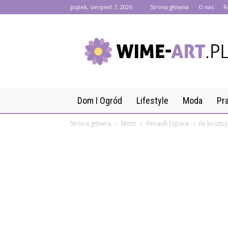
piątek, sierpień 7, 2026
Strona główna
O nas
R
wime-
art.pl
Dom I Ogród
Lifestyle
Moda
Pr
Strona główna
Moto
Renault Espace
Ile kosztu