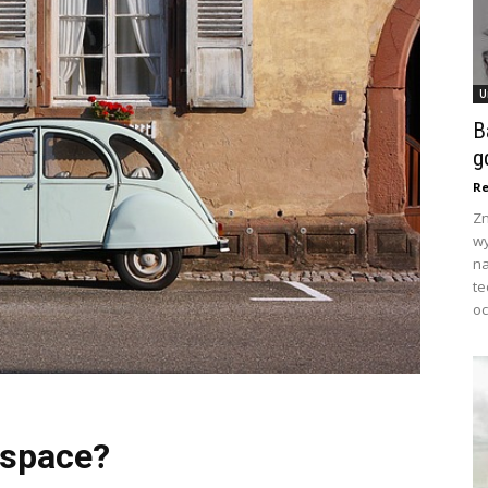
U
B
g
Re
Zn
wy
na
te
oc
Espace?