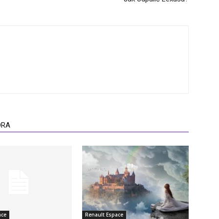
ORA
ace
Renault Espace