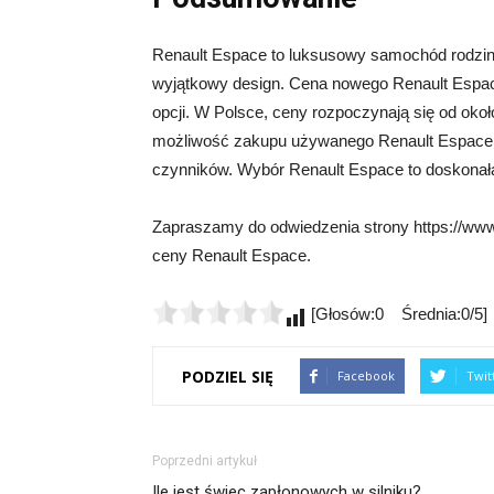
Renault Espace to luksusowy samochód rodzinn
wyjątkowy design. Cena nowego Renault Espac
opcji. W Polsce, ceny rozpoczynają się od okoł
możliwość zakupu używanego Renault Espace,
czynników. Wybór Renault Espace to doskonała 
Zapraszamy do odwiedzenia strony https://www.
ceny Renault Espace.
[Głosów:0 Średnia:0/5]
PODZIEL SIĘ
Facebook
Twit
Poprzedni artykuł
Ile jest świec zapłonowych w silniku?