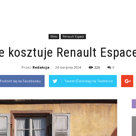
Moto
Renault Espace
le kosztuje Renault Espac
Przez
Redakcja
-
24 sierpnia 2024
226
0
Podziel się na Facebooku
Tweet (Ćwierkaj) na Twitterze