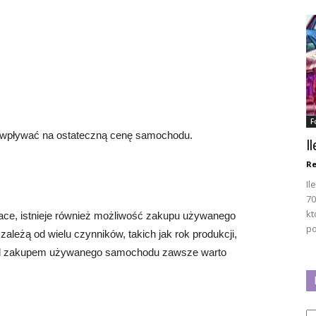
F
e wpływać na ostateczną cenę samochodu.
I
Re
Il
70
kt
ace, istnieje również możliwość zakupu używanego
po
eżą od wielu czynników, takich jak rok produkcji,
rzed zakupem używanego samochodu zawsze warto
Ka