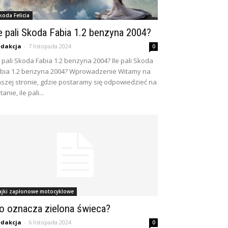
koda Felicia
le pali Skoda Fabia 1.2 benzyna 2004?
dakcja
-
7 listopada 2024
0
e pali Skoda Fabia 1.2 benzyna 2004? Ile pali Skoda
bia 1.2 benzyna 2004? Wprowadzenie Witamy na
szej stronie, gdzie postaramy się odpowiedzieć na
tanie, ile pali...
ajki zapłonowe motocyklowe
o oznacza zielona świeca?
dakcja
-
6 listopada 2024
0