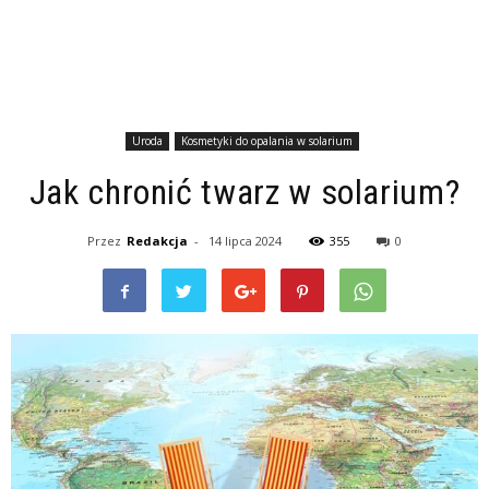
Uroda
Kosmetyki do opalania w solarium
Jak chronić twarz w solarium?
Przez
Redakcja
-
14 lipca 2024
355
0