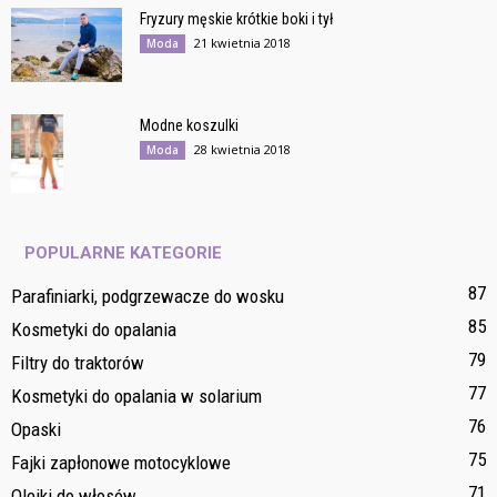
Fryzury męskie krótkie boki i tył
21 kwietnia 2018
Moda
Modne koszulki
28 kwietnia 2018
Moda
POPULARNE KATEGORIE
87
Parafiniarki, podgrzewacze do wosku
85
Kosmetyki do opalania
79
Filtry do traktorów
77
Kosmetyki do opalania w solarium
76
Opaski
75
Fajki zapłonowe motocyklowe
71
Olejki do włosów