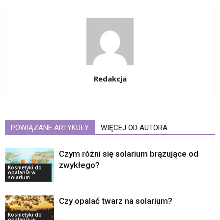
Redakcja
POWIĄZANE ARTYKUŁY
WIĘCEJ OD AUTORA
Czym różni się solarium brązujące od
zwykłego?
Kosmetyki do
opalania w
solarium
Czy opalać twarz na solarium?
Kosmetyki do
opalania w