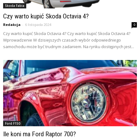
Skoda Fabia
Czy warto kupić Skoda Octavia 4?
Redakcja
-
6 listopada 2024
0
Czy warto kupić Skoda Octavia 4? Czy warto kupić Skoda Octavia 4?
Wprowadzenie W dzisiejszych czasach wybór odpowiedniego
samochodu może być trudnym zadaniem. Na rynku dostępnych jest...
Ford F150
Ile koni ma Ford Raptor 700?