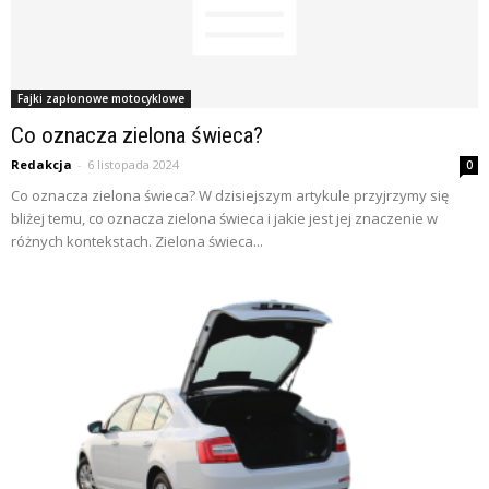
Fajki zapłonowe motocyklowe
Co oznacza zielona świeca?
Redakcja
-
6 listopada 2024
0
Co oznacza zielona świeca? W dzisiejszym artykule przyjrzymy się
bliżej temu, co oznacza zielona świeca i jakie jest jej znaczenie w
różnych kontekstach. Zielona świeca...