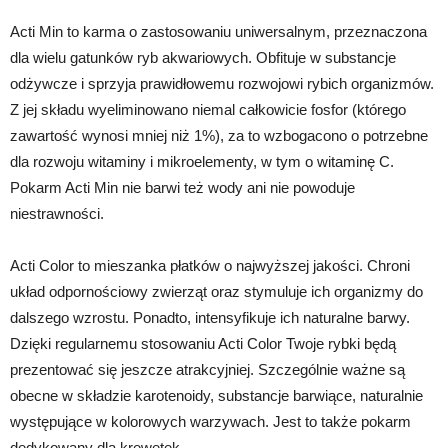
Acti Min to karma o zastosowaniu uniwersalnym, przeznaczona
dla wielu gatunków ryb akwariowych. Obfituje w substancje
odżywcze i sprzyja prawidłowemu rozwojowi rybich organizmów.
Z jej składu wyeliminowano niemal całkowicie fosfor (którego
zawartość wynosi mniej niż 1%), za to wzbogacono o potrzebne
dla rozwoju witaminy i mikroelementy, w tym o witaminę C.
Pokarm Acti Min nie barwi też wody ani nie powoduje
niestrawności.
Acti Color to mieszanka płatków o najwyższej jakości. Chroni
układ odpornościowy zwierząt oraz stymuluje ich organizmy do
dalszego wzrostu. Ponadto, intensyfikuje ich naturalne barwy.
Dzięki regularnemu stosowaniu Acti Color Twoje rybki będą
prezentować się jeszcze atrakcyjniej. Szczególnie ważne są
obecne w składzie karotenoidy, substancje barwiące, naturalnie
występujące w kolorowych warzywach. Jest to także pokarm
dedykowany dla krewetek.