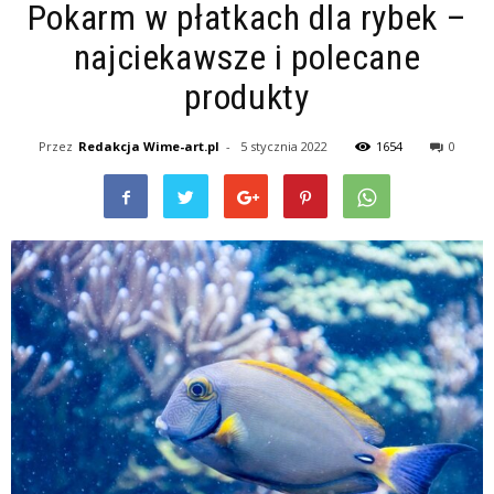
Pokarm w płatkach dla rybek –
najciekawsze i polecane
produkty
Przez
Redakcja Wime-art.pl
-
5 stycznia 2022
1654
0