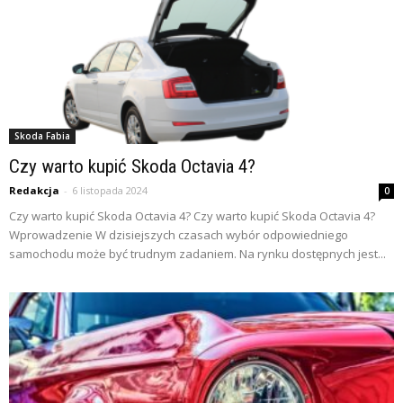
Skoda Fabia
Czy warto kupić Skoda Octavia 4?
Redakcja
-
6 listopada 2024
0
Czy warto kupić Skoda Octavia 4? Czy warto kupić Skoda Octavia 4?
Wprowadzenie W dzisiejszych czasach wybór odpowiedniego
samochodu może być trudnym zadaniem. Na rynku dostępnych jest...