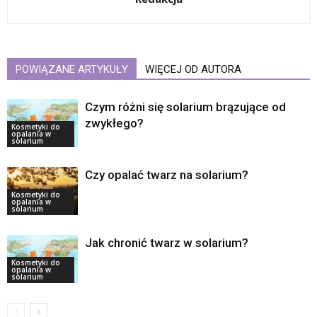
POWIĄZANE ARTYKUŁY
WIĘCEJ OD AUTORA
Czym różni się solarium brązujące od
zwykłego?
Kosmetyki do
opalania w
solarium
Czy opalać twarz na solarium?
Kosmetyki do
opalania w
solarium
Jak chronić twarz w solarium?
Kosmetyki do
opalania w
solarium