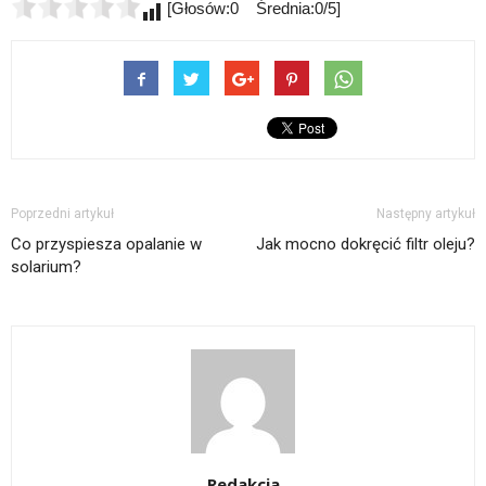
[Głosów:0 Średnia:0/5]
Poprzedni artykuł
Następny artykuł
Co przyspiesza opalanie w
Jak mocno dokręcić filtr oleju?
solarium?
Redakcja