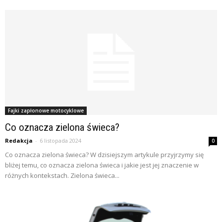
Fajki zapłonowe motocyklowe
Co oznacza zielona świeca?
Redakcja
-
6 listopada 2024
0
Co oznacza zielona świeca? W dzisiejszym artykule przyjrzymy się
bliżej temu, co oznacza zielona świeca i jakie jest jej znaczenie w
różnych kontekstach. Zielona świeca...