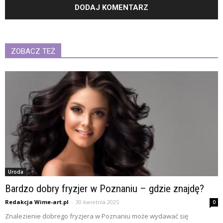
ZOBACZ TEŻ
Uroda
Bardzo dobry fryzjer w Poznaniu – gdzie znajdę?
Redakcja Wime-art.pl
-
30 kwietnia 2025
0
Znalezienie dobrego fryzjera w Poznaniu może wydawać się