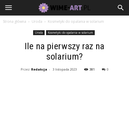
Strona główna
Uroda
Kosmetyki do opalania w solarium
Uroda
Kosmetyki do opalania w solarium
Ile na pierwszy raz na
solarium?
Przez
Redakcja
-
3 listopada 2023
381
0