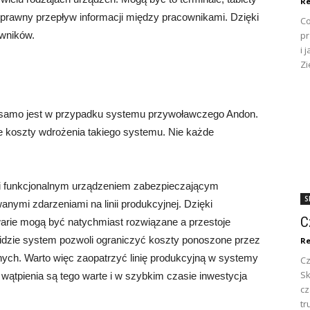
Re
prawny przepływ informacji między pracownikami. Dzięki
Co
wników.
pr
i 
Zi
 samo jest w przypadku systemu przywoławczego Andon.
koszty wdrożenia takiego systemu. Nie każde
i funkcjonalnym urządzeniem zabezpieczającym
S
nymi zdarzeniami na linii produkcyjnej. Dzięki
C
arie mogą być natychmiast rozwiązane a przestoje
idzie system pozwoli ograniczyć koszty ponoszone przez
Re
jnych. Warto więc zaopatrzyć linię produkcyjną w systemy
Cz
Sk
ątpienia są tego warte i w szybkim czasie inwestycja
c
tr