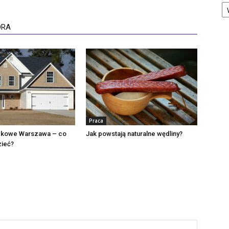
Ka
ORA
Praca
dkowe Warszawa – co
Jak powstają naturalne wędliny?
zieć?