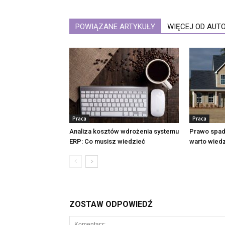
POWIĄZANE ARTYKUŁY
WIĘCEJ OD AUT
Praca
Praca
Analiza kosztów wdrożenia systemu
Prawo spa
ERP: Co musisz wiedzieć
warto wied
ZOSTAW ODPOWIEDŹ