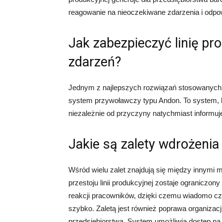
reagowanie na nieoczekiwane zdarzenia i odpowi
Jak zabezpieczyć linię pr
zdarzeń?
Jednym z najlepszych rozwiązań stosowanych w c
system przywoławczy typu Andon. To system, kt
niezależnie od przyczyny natychmiast informuje
Jakie są zalety wdrożeni
Wśród wielu zalet znajdują się między innymi m
przestoju linii produkcyjnej zostaje ogranicz
reakcji pracowników, dzięki czemu wiadomo c
szybko. Zaletą jest również poprawa organizac
przedsiębiorstwa. System umożliwia dostęp na 