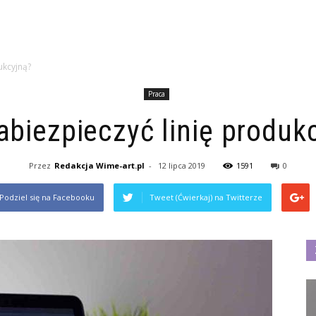
ukcyjną?
Praca
abiezpieczyć linię produk
Przez
Redakcja Wime-art.pl
-
12 lipca 2019
1591
0
Podziel się na Facebooku
Tweet (Ćwierkaj) na Twitterze