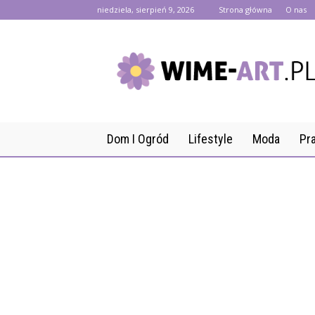
niedziela, sierpień 9, 2026
Strona główna
O nas
wime-
art.pl
Dom I Ogród
Lifestyle
Moda
Pr