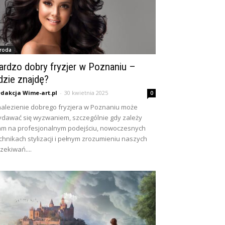
roda
ardzo dobry fryzjer w Poznaniu –
dzie znajdę?
dakcja Wime-art.pl
-
30 kwietnia 2025
0
alezienie dobrego fryzjera w Poznaniu może
dawać się wyzwaniem, szczególnie gdy zależy
m na profesjonalnym podejściu, nowoczesnych
chnikach stylizacji i pełnym zrozumieniu naszych
zekiwań....