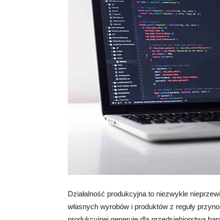
Działalność produkcyjna to niezwykle nieprze
własnych wyrobów i produktów z reguły przynosi
produkcyjnej generuje dla przedsiębiorstwa bard