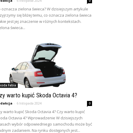
dakcja
-
6 listopada 2024
0
 oznacza zielona świeca? W dzisiejszym artykule
zyjrzymy się bliżej temu, co oznacza zielona świeca
jakie jest jej znaczenie w różnych kontekstach.
elona świeca...
koda Fabia
zy warto kupić Skoda Octavia 4?
dakcja
-
6 listopada 2024
0
y warto kupić Skoda Octavia 4? Czy warto kupić
oda Octavia 4? Wprowadzenie W dzisiejszych
zasach wybór odpowiedniego samochodu może być
udnym zadaniem. Na rynku dostępnych jest...