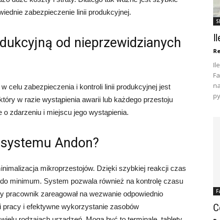
ednie zabezpieczenie linii produkcyjnej.
S
I
odukcyjną od nieprzewidzianych
Re
Il
Fa
na
elu zabezpieczenia i kontroli linii produkcyjnej jest
py
óry w razie wystąpienia awarii lub każdego przestoju
 o zdarzeniu i miejscu jego wystąpienia.
a systemu Andon?
inimalizacja mikroprzestojów. Dzięki szybkiej reakcji czas
ony do minimum. System pozwala również na kontrolę czasu
F
zy pracownik zareagował na wezwanie odpowiednio
C
ji pracy i efektywne wykorzystanie zasobów
wielu rodzajach urządzeń. Mogą być to terminale, tablety