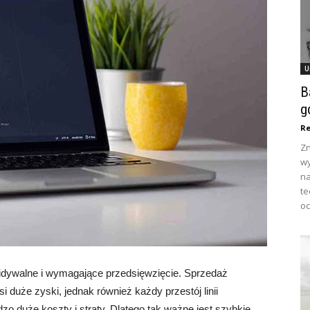
U
B
g
Re
Zn
wy
na
te
oc
widywalne i wymagające przedsięwzięcie. Sprzedaż
 duże zyski, jednak również każdy przestój linii
zo duże koszty i straty. Dlatego tak ważne jest szybkie