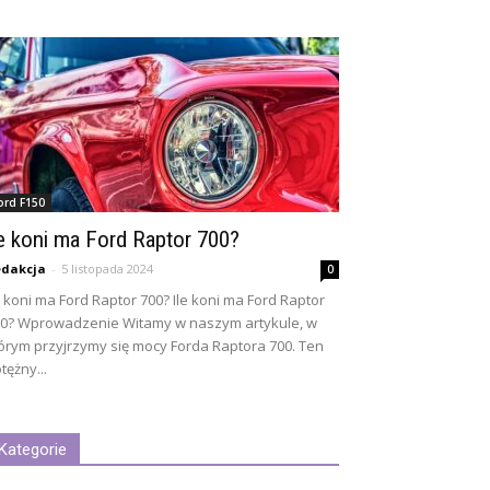
ord F150
le koni ma Ford Raptor 700?
dakcja
-
5 listopada 2024
0
e koni ma Ford Raptor 700? Ile koni ma Ford Raptor
0? Wprowadzenie Witamy w naszym artykule, w
órym przyjrzymy się mocy Forda Raptora 700. Ten
tężny...
Kategorie