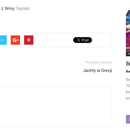
i z firmy
Signalo
ter
F
I
Następny artykuł
Jachty w Grecji
Re
Il
70
kt
po