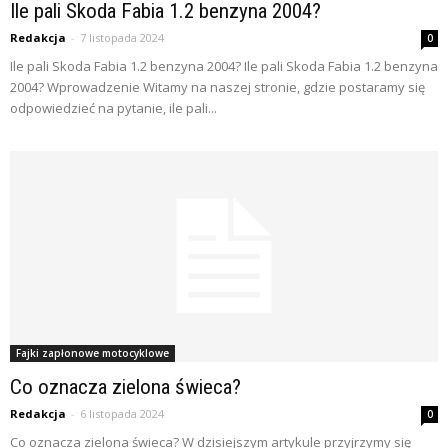
Ile pali Skoda Fabia 1.2 benzyna 2004?
Redakcja
-
7 listopada 2024
0
Ile pali Skoda Fabia 1.2 benzyna 2004? Ile pali Skoda Fabia 1.2 benzyna
2004? Wprowadzenie Witamy na naszej stronie, gdzie postaramy się
odpowiedzieć na pytanie, ile pali...
Fajki zapłonowe motocyklowe
Co oznacza zielona świeca?
Redakcja
-
6 listopada 2024
0
Co oznacza zielona świeca? W dzisiejszym artykule przyjrzymy się