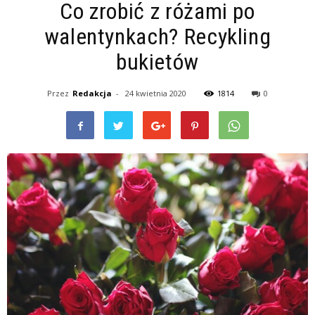
Co zrobić z różami po
walentynkach? Recykling
bukietów
Przez
Redakcja
-
24 kwietnia 2020
1814
0