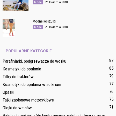
21 kwietnia 2018
Moda
Modne koszulki
28 kwietnia 2018
Moda
POPULARNE KATEGORIE
87
Parafiniarki, podgrzewacze do wosku
85
Kosmetyki do opalania
79
Filtry do traktorów
77
Kosmetyki do opalania w solarium
76
Opaski
75
Fajki zapłonowe motocyklowe
71
Olejki do włosów
Palety do makijażu (do konturowania, palety do twarzy, oczu,