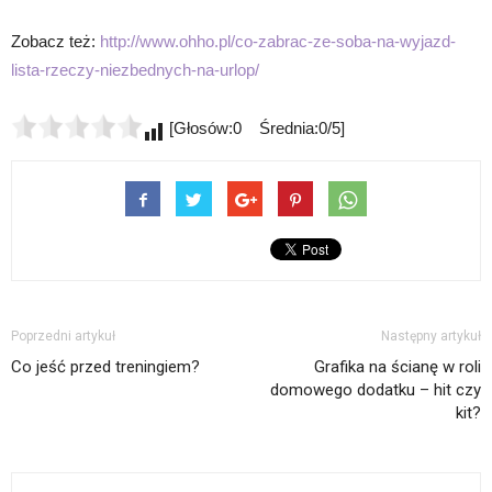
Zobacz też:
http://www.ohho.pl/co-zabrac-ze-soba-na-wyjazd-
lista-rzeczy-niezbednych-na-urlop/
[Głosów:0 Średnia:0/5]
Poprzedni artykuł
Następny artykuł
Co jeść przed treningiem?
Grafika na ścianę w roli
domowego dodatku – hit czy
kit?